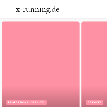
x-running.de
SER
Wa
Ha
SERVICES