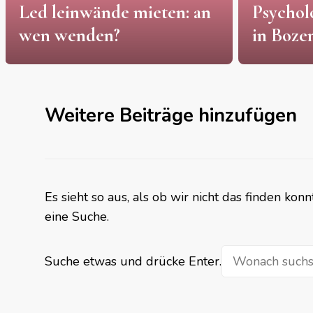
 an
Psychologische Gutachten
zu
in Bozen: an wen wenden?
Lö
Weitere Beiträge hinzufügen
Es sieht so aus, als ob wir nicht das finden ko
eine Suche.
Suchst
Suche etwas und drücke Enter.
du
nach