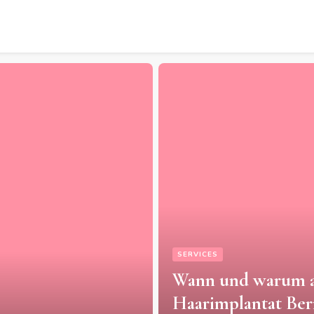
VICES
nn und warum auf das
arimplantat Bern
PROFESSIONAL SERVI